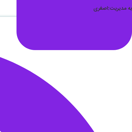
به مدیریت:اصغری